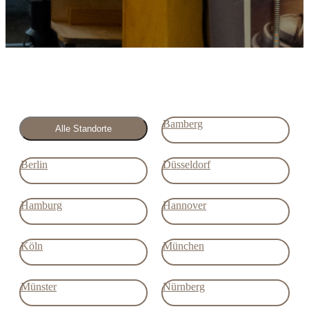
Bamberg
Alle Standorte
Berlin
Düsseldorf
Hamburg
Hannover
Köln
München
Münster
Nürnberg