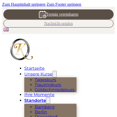
Zum Hauptinhalt springen
Zum Footer springen
Termin vereinbaren
Nachricht senden
Startseite
Unsere Kurse
Tageskurs
Trauringkurs
Goldschmiedekurs
Ihre Momente
Standorte
Bamberg
Berlin
Düsseldorf