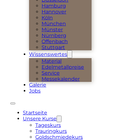
Hamburg
Hannover
Köln
München
Münster
Nürnberg
Offenbach
Stuttgart
Wissenswertes
Material
Edelmetallpreise
Service
Messekalender
Galerie
Jobs
Startseite
Unsere Kurse
Tageskurs
Trauringkurs
Goldschmiedekurs