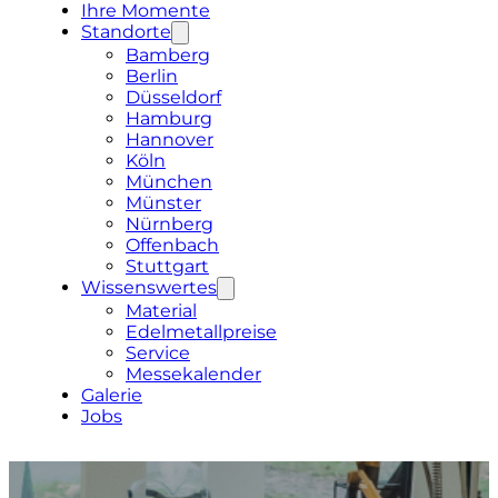
Ihre Momente
Standorte
Bamberg
Berlin
Düsseldorf
Hamburg
Hannover
Köln
München
Münster
Nürnberg
Offenbach
Stuttgart
Wissenswertes
Material
Edelmetallpreise
Service
Messekalender
Galerie
Jobs