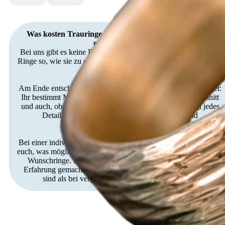
Was kosten Trauringe in der Hobbygoldschmiede? Das
entscheidet Ihr!
Bei uns gibt es keine Preise „von der Stange“. Ihr gestaltet eure
Ringe so, wie sie zu euch passen – und bestimmt damit auch den
Preis.
Am Ende entscheidet ihr selbst, wie viel ihr investieren möchtet:
Ihr bestimmt Material, Goldqualität, Breite, Dicke, Querschnitt
und auch, ob Brillanten eingesetzt werden sollen. Ihr legt jedes
Detail selbst fest und steuert so den Material- und
Arbeitsaufwand.
Bei einer individuellen Beratung in unserer Werkstatt zeigen wir
euch, was möglich ist, und berechnen gemeinsam den Preis eurer
Wunschringe. In über 35 Jahren Kursbetrieb haben wir die
Erfahrung gemacht das unsere Preise meist deutlich niedriger
sind als bei vergleichbaren Ringen vom Juwelier.