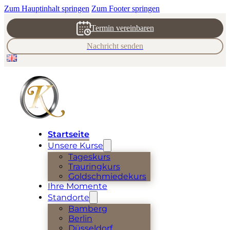
Zum Hauptinhalt springen
Zum Footer springen
Termin vereinbaren
Nachricht senden
Startseite
Unsere Kurse
Tageskurs
Trauringkurs
Goldschmiedekurs
Ihre Momente
Standorte
Bamberg
Berlin
Düsseldorf