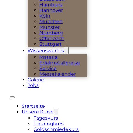
Hamburg
Hannover
Köln
München
Münster
Nürnberg
Offenbach
Stuttgart
Wissenswertes
Material
Edelmetallpreise
Service
Messekalender
Galerie
Jobs
Startseite
Unsere Kurse
Tageskurs
Trauringkurs
Goldschmiedekurs